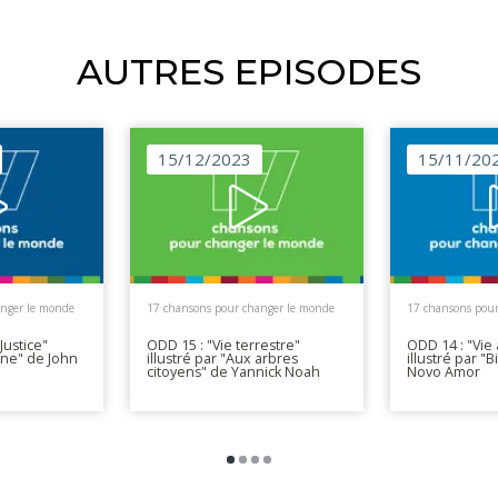
AUTRES EPISODES
15/12/2023
15/11/20
anger le monde
17 chansons pour changer le monde
17 chansons pour
Justice"
ODD 15 : "Vie terrestre"
ODD 14 : "Vie
gine" de John
illustré par "Aux arbres
illustré par "
citoyens" de Yannick Noah
Novo Amor