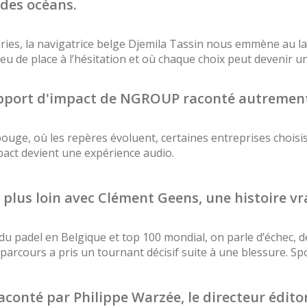
des océans.
ies, la navigatrice belge Djemila Tassin nous emmène au lar
peu de place à l’hésitation et où chaque choix peut devenir u
rapport d'impact de NGROUP raconté autremen
uge, où les repères évoluent, certaines entreprises choisi
act devient une expérience audio.
 plus loin avec Clément Geens, une histoire vra
u padel en Belgique et top 100 mondial, on parle d’échec, de
arcours a pris un tournant décisif suite à une blessure. Spoile
aconté par Philippe Warzée, le directeur édito